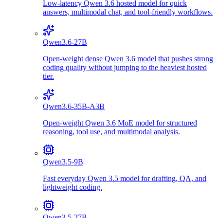
Low-latency Qwen 3.6 hosted model for quick
answers, multimodal chat, and tool-friendly workflows.
Qwen3.6-27B
Open-weight dense Qwen 3.6 model that pushes strong
coding quality without jumping to the heaviest hosted
tier.
Qwen3.6-35B-A3B
Open-weight Qwen 3.6 MoE model for structured
reasoning, tool use, and multimodal analysis.
Qwen3.5-9B
Fast everyday Qwen 3.5 model for drafting, QA, and
lightweight coding.
Qwen3.5-27B