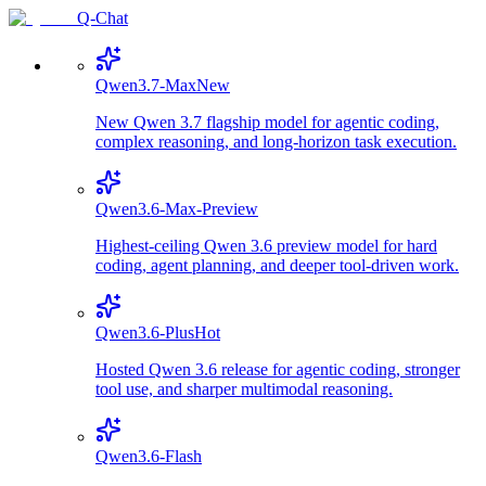
Q-Chat
Qwen3.7-Max
New
New Qwen 3.7 flagship model for agentic coding,
complex reasoning, and long-horizon task execution.
Qwen3.6-Max-Preview
Highest-ceiling Qwen 3.6 preview model for hard
coding, agent planning, and deeper tool-driven work.
Qwen3.6-Plus
Hot
Hosted Qwen 3.6 release for agentic coding, stronger
tool use, and sharper multimodal reasoning.
Qwen3.6-Flash