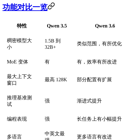
功能对比一览
特性
Qwen 3.5
Qwen 3.6
稠密模型大
1.5B 到
类似范围，有所优化
小
32B+
MoE 变体
有
有，效率有所改进
最大上下文
最高 128K
部分配置有扩展
窗口
推理基准测
强
渐进式提升
试
编程表现
强
长任务上有小幅提升
中英文最
多语言
更多语言有改进