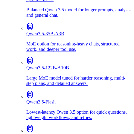
Balanced Qwen 3.5 model for longer prompts, analysis,
and general chat.
Qwen3.5-35B-A3B
MoE option for reasoning-heavy chats, structured
work, and deeper tool use.
Qwen3.5-122B-A10B
Large MoE model tuned for harder reasoning, multi-
step plans, and detailed answers.
Qwen3.5-Flash
Lowest-latency Qwen 3.5 option for quick questions,
lightweight workflows, and retries.