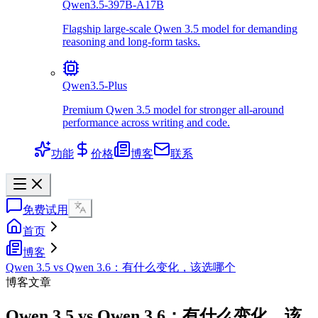
Qwen3.5-397B-A17B
Flagship large-scale Qwen 3.5 model for demanding
reasoning and long-form tasks.
Qwen3.5-Plus
Premium Qwen 3.5 model for stronger all-around
performance across writing and code.
功能
价格
博客
联系
免费试用
首页
博客
Qwen 3.5 vs Qwen 3.6：有什么变化，该选哪个
博客文章
Qwen 3.5 vs Qwen 3.6：有什么变化，该