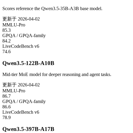
Scores reference the Qwen3.5-35B-A3B base model.
更新于
2026-04-02
MMLU-Pro
85.3
GPQA / GPQA-family
84.2
LiveCodeBench v6
74.6
Qwen3.5-122B-A10B
Mid-tier MoE model for deeper reasoning and agent tasks.
更新于
2026-04-02
MMLU-Pro
86.7
GPQA / GPQA-family
86.6
LiveCodeBench v6
78.9
Qwen3.5-397B-A17B