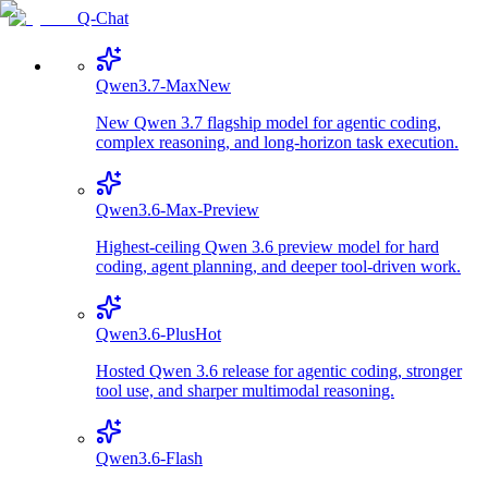
Q-Chat
Qwen3.7-Max
New
New Qwen 3.7 flagship model for agentic coding,
complex reasoning, and long-horizon task execution.
Qwen3.6-Max-Preview
Highest-ceiling Qwen 3.6 preview model for hard
coding, agent planning, and deeper tool-driven work.
Qwen3.6-Plus
Hot
Hosted Qwen 3.6 release for agentic coding, stronger
tool use, and sharper multimodal reasoning.
Qwen3.6-Flash