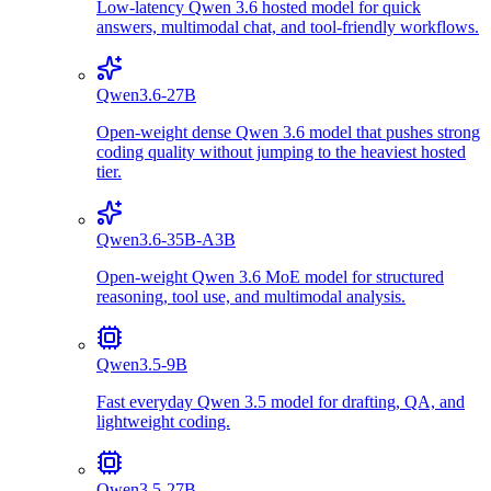
Low-latency Qwen 3.6 hosted model for quick
answers, multimodal chat, and tool-friendly workflows.
Qwen3.6-27B
Open-weight dense Qwen 3.6 model that pushes strong
coding quality without jumping to the heaviest hosted
tier.
Qwen3.6-35B-A3B
Open-weight Qwen 3.6 MoE model for structured
reasoning, tool use, and multimodal analysis.
Qwen3.5-9B
Fast everyday Qwen 3.5 model for drafting, QA, and
lightweight coding.
Qwen3.5-27B