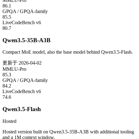
MMLU-Pro
86.1
GPQA / GPQA-family
85.5
LiveCodeBench v6
80.7
Qwen3.5-35B-A3B
Compact MoE model, also the base model behind Qwen3.5-Flash.
更新于
2026-04-02
MMLU-Pro
85.3
GPQA / GPQA-family
84.2
LiveCodeBench v6
74.6
Qwen3.5-Flash
Hosted
Hosted version built on Qwen3.5-35B-A3B with additional tooling
and a 1M context window.