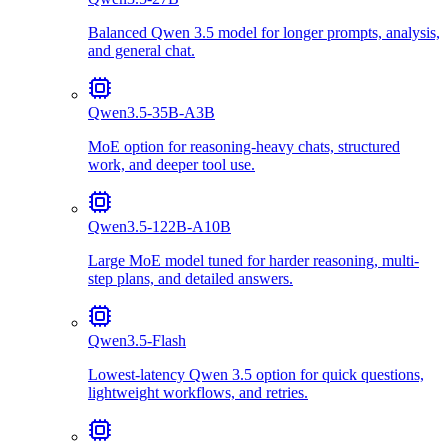
Balanced Qwen 3.5 model for longer prompts, analysis,
and general chat.
Qwen3.5-35B-A3B
MoE option for reasoning-heavy chats, structured
work, and deeper tool use.
Qwen3.5-122B-A10B
Large MoE model tuned for harder reasoning, multi-
step plans, and detailed answers.
Qwen3.5-Flash
Lowest-latency Qwen 3.5 option for quick questions,
lightweight workflows, and retries.