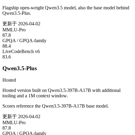
Flagship open-weight Qwen3.5 model, also the base model behind
Qwen3.5-Plus.
更新于
2026-04-02
MMLU-Pro
87.8
GPQA / GPQA-family
88.4
LiveCodeBench v6
83.6
Qwen3.5-Plus
Hosted
Hosted version built on Qwen3.5-397B-A17B with additional
tooling and a 1M context window.
Scores reference the Qwen3.5-397B-A17B base model.
更新于
2026-04-02
MMLU-Pro
87.8
GPQA / GPQA-family