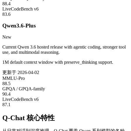
88.4
LiveCodeBench v6
83.6
Qwen3.6-Plus
New
Current Qwen 3.6 hosted release with agentic coding, stronger tool
use, and multimodal reasoning.
1M default context window with preserve_thinking support.
更新于
2026-04-02
MMLU-Pro
88.5
GPQA / GPQA-family
90.4
LiveCodeBench v6
87.1
Q-Chat 核心特性
从日常对话到深度推理，Q-Chat 覆盖 Qwen 系列模型的各种