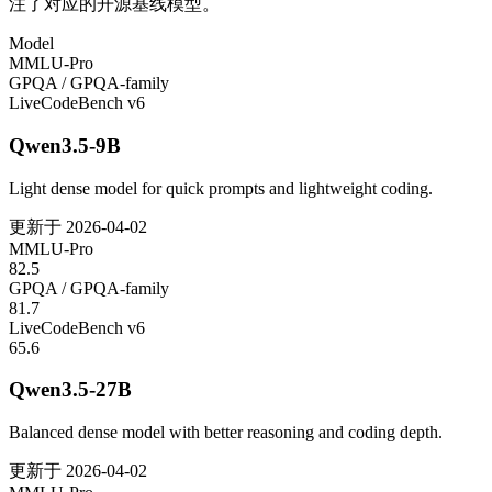
注了对应的开源基线模型。
Model
MMLU-Pro
GPQA / GPQA-family
LiveCodeBench v6
Qwen3.5-9B
Light dense model for quick prompts and lightweight coding.
更新于
2026-04-02
MMLU-Pro
82.5
GPQA / GPQA-family
81.7
LiveCodeBench v6
65.6
Qwen3.5-27B
Balanced dense model with better reasoning and coding depth.
更新于
2026-04-02